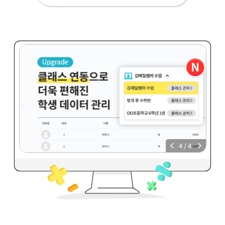
4
/
4